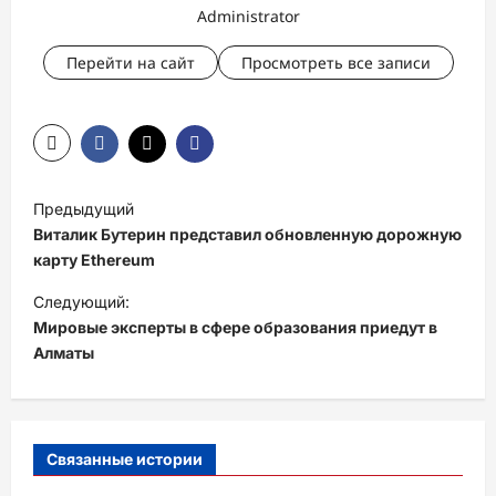
Administrator
Перейти на сайт
Просмотреть все записи
Н
Предыдущий
а
Виталик Бутерин представил обновленную дорожную
в
карту Ethereum
и
Следующий:
Мировые эксперты в сфере образования приедут в
г
Алматы
а
ц
и
Связанные истории
я