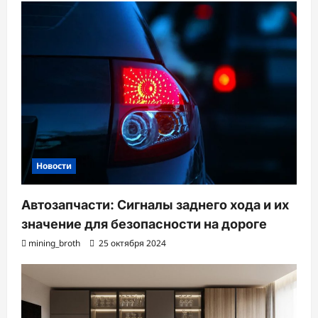
з
а
п
и
с
и
Новости
Автозапчасти: Сигналы заднего хода и их
значение для безопасности на дороге
mining_broth
25 октября 2024