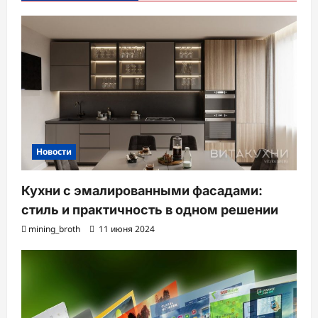
з
а
п
и
с
и
Новости
Кухни с эмалированными фасадами:
стиль и практичность в одном решении
mining_broth
11 июня 2024