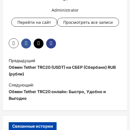
Administrator
Перейти на сайт
Просмотреть все записи
Н
Предыдущий
а
Обмен Tether TRC20 (USDT) на СБЕР (Сбербанк) RUB
в
(рубли)
и
Следующий:
Обмен Tether TRC20 онлайн: Быстро, Удобно и
г
Выгодно
а
ц
и
Связанные истории
я