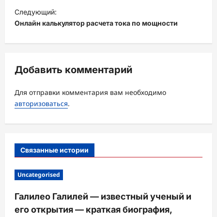
и
Следующий:
Онлайн калькулятор расчета тока по мощности
г
а
ц
Добавить комментарий
и
я
Для отправки комментария вам необходимо
з
авторизоваться
.
а
п
и
Связанные истории
с
и
Uncategorised
Галилео Галилей — известный ученый и
его открытия — краткая биография,