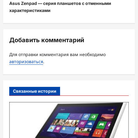
и
Asus Zenpad — серия планшетов с отменными
характеристиками
г
а
ц
Добавить комментарий
и
я
Для отправки комментария вам необходимо
з
авторизоваться
.
а
п
и
Связанные истории
с
и