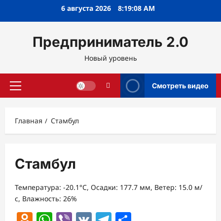
Перейти
6 августа 2026
8:19:08 AM
к
содержимому
Предприниматель 2.0
Новый уровень
Смотреть видео
Основное
меню
Главная
Стамбул
Стамбул
Температура: -20.1°C, Осадки: 177.7 мм, Ветер: 15.0 м/
с, Влажность: 26%
Odnoklassniki
WhatsApp
Viber
VK
Telegram
Отправить