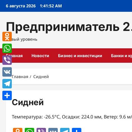
Перейти
6 августа 2026
1:41:53 AM
к
содержимому
Предприниматель 2
Новый уровень
Odnoklassniki
Главная
Новости
Бизнес и инвестиции
Банки и 
WhatsApp
Viber
Главная
Сидней
VK
Telegram
Сидней
Отправить
Температура: -26.5°C, Осадки: 224.0 мм, Ветер: 9.6 м