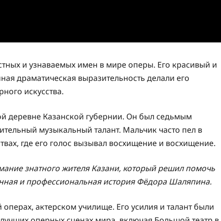
тных и узнаваемых имен в мире оперы. Его красивый и
ная драматическая выразительность делали его
ного искусства.
ой деревне Казанской губернии. Он был седьмым
вительный музыкальный талант. Мальчик часто пел в
твах, где его голос вызывал восхищение и восхищение.
нимание знатного жителя Казани, который решил помочь
енная и профессиональная история Фёдора Шаляпина.
 операх, актерском училище. Его усилия и талант были
 лучших оперных сценах мира, включая Большой театр в