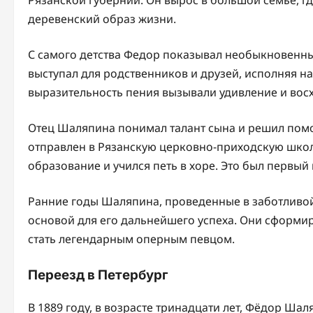
Рязанской губернии. Он вырос в большой семье, гд
деревенский образ жизни.
С самого детства Федор показывал необыкновенны
выступал для родственников и друзей, исполняя н
выразительность пения вызывали удивление и во
Отец Шаляпина понимал талант сына и решил помоч
отправлен в Рязанскую церковно-приходскую школу
образование и учился петь в хоре. Это был первый
Ранние годы Шаляпина, проведенные в заботливой
основой для его дальнейшего успеха. Они сформир
стать легендарным оперным певцом.
Переезд в Петербург
В 1889 году, в возрасте тринадцати лет, Фёдор Шал