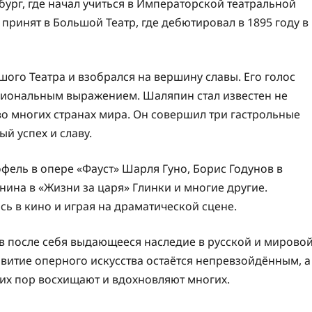
ург, где начал учиться в Императорской театральной
 принят в Большой Театр, где дебютировал в 1895 году в
ого Театра и взобрался на вершину славы. Его голос
циональным выражением. Шаляпин стал известен не
 во многих странах мира. Он совершил три гастрольные
й успех и славу.
ель в опере «Фауст» Шарля Гуно, Борис Годунов в
ина в «Жизни за царя» Глинки и многие другие.
сь в кино и играя на драматической сцене.
в после себя выдающееся наследие в русской и мирово
звитие оперного искусства остаётся непревзойдённым, а
сих пор восхищают и вдохновляют многих.