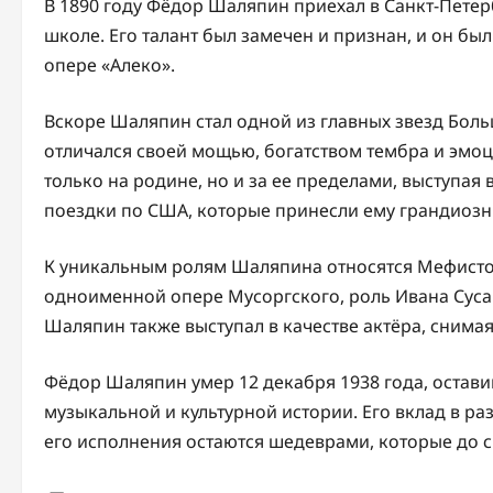
В 1890 году Фёдор Шаляпин приехал в Санкт-Петерб
школе. Его талант был замечен и признан, и он был
опере «Алеко».
Вскоре Шаляпин стал одной из главных звезд Больш
отличался своей мощью, богатством тембра и эмо
только на родине, но и за ее пределами, выступая
поездки по США, которые принесли ему грандиозны
К уникальным ролям Шаляпина относятся Мефистоф
одноименной опере Мусоргского, роль Ивана Сусан
Шаляпин также выступал в качестве актёра, снимая
Фёдор Шаляпин умер 12 декабря 1938 года, остави
музыкальной и культурной истории. Его вклад в ра
его исполнения остаются шедеврами, которые до 