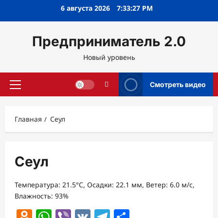
Перейти
6 августа 2026
7:33:27 PM
к
содержимому
Предприниматель 2.0
Новый уровень
Смотреть видео
Основное
меню
Главная
Сеул
Сеул
Температура: 21.5°C, Осадки: 22.1 мм, Ветер: 6.0 м/с,
Влажность: 93%
Odnoklassniki
WhatsApp
Viber
VK
Telegram
Отправить