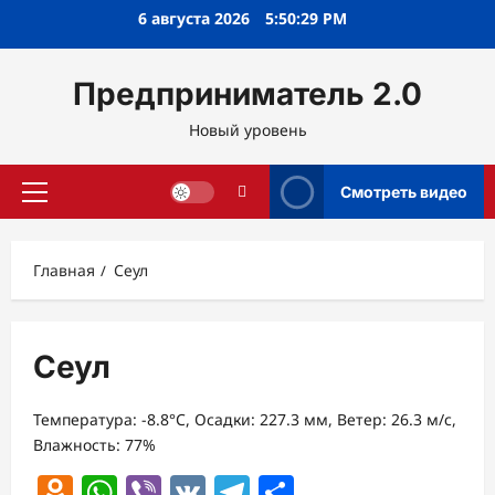
Перейти
6 августа 2026
5:50:29 PM
к
содержимому
Предприниматель 2.0
Новый уровень
Смотреть видео
Основное
меню
Главная
Сеул
Сеул
Температура: -8.8°C, Осадки: 227.3 мм, Ветер: 26.3 м/с,
Влажность: 77%
Odnoklassniki
WhatsApp
Viber
VK
Telegram
Отправить