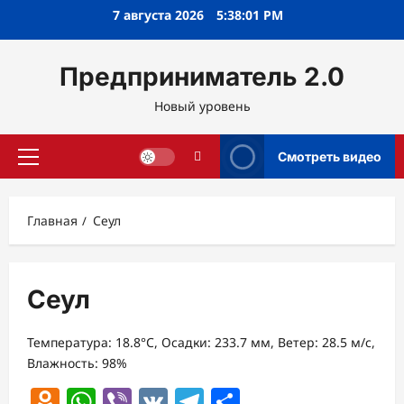
Перейти
7 августа 2026
5:38:01 PM
к
содержимому
Предприниматель 2.0
Новый уровень
Смотреть видео
Основное
меню
Главная
Сеул
Сеул
Температура: 18.8°C, Осадки: 233.7 мм, Ветер: 28.5 м/с,
Влажность: 98%
Odnoklassniki
WhatsApp
Viber
VK
Telegram
Отправить