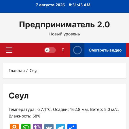
Перейти
7 августа 2026
8:31:43 AM
к
содержимому
Предприниматель 2.0
Новый уровень
Смотреть видео
Основное
меню
Главная
Сеул
Сеул
Температура: -27.1°C, Осадки: 162.8 мм, Ветер: 5.0 м/с,
Влажность: 58%
Odnoklassniki
WhatsApp
Viber
VK
Telegram
Отправить