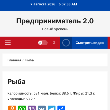
Перейти
7 августа 2026
6:07:33 AM
к
содержимому
Предприниматель 2.0
Новый уровень
Смотреть видео
Основное
меню
Главная
Рыба
Рыба
Калорийность: 581 ккал, Белки: 38.6 г, Жиры: 21.3 г,
Углеводы: 53.2 г
Odnoklassniki
WhatsApp
Viber
VK
Telegram
Отправить