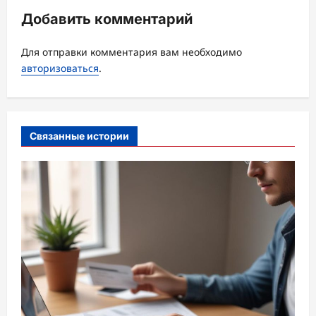
ц
Добавить комментарий
и
Для отправки комментария вам необходимо
я
авторизоваться
.
з
а
п
Связанные истории
и
с
и