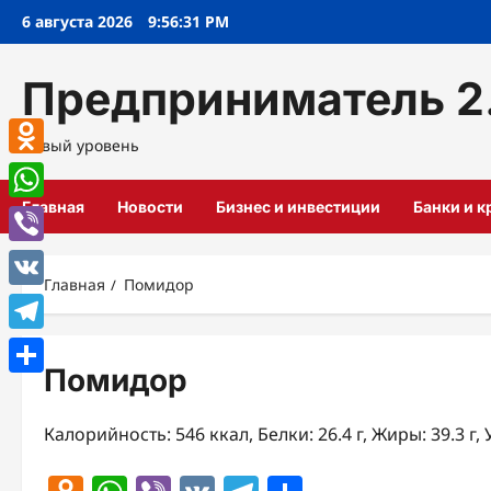
Перейти
6 августа 2026
9:56:32 PM
к
содержимому
Предприниматель 2
Новый уровень
Odnoklassniki
Главная
Новости
Бизнес и инвестиции
Банки и 
WhatsApp
Viber
Главная
Помидор
VK
Telegram
Помидор
Отправить
Калорийность: 546 ккал, Белки: 26.4 г, Жиры: 39.3 г, 