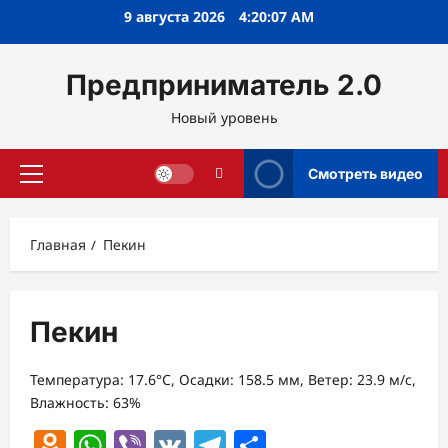
Перейти
9 августа 2026
4:20:07 AM
к
содержимому
Предприниматель 2.0
Новый уровень
Смотреть видео
Основное
меню
Главная
Пекин
Пекин
Температура: 17.6°C, Осадки: 158.5 мм, Ветер: 23.9 м/с,
Влажность: 63%
Odnoklassniki
WhatsApp
Viber
VK
Telegram
Отправить