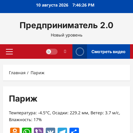
Перейти
10 августа 2026
7:46:26 PM
к
содержимому
Предприниматель 2.0
Новый уровень
Смотреть видео
Основное
меню
Главная
Париж
Париж
Температура: -4.5°C, Осадки: 229.2 мм, Ветер: 3.7 м/с,
Влажность: 17%
Odnoklassniki
WhatsApp
Viber
VK
Telegram
Отправить