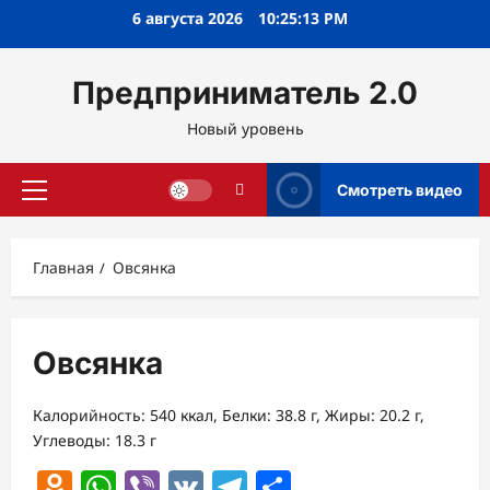
Перейти
6 августа 2026
10:25:13 PM
к
содержимому
Предприниматель 2.0
Новый уровень
Смотреть видео
Основное
меню
Главная
Овсянка
Овсянка
Калорийность: 540 ккал, Белки: 38.8 г, Жиры: 20.2 г,
Углеводы: 18.3 г
Odnoklassniki
WhatsApp
Viber
VK
Telegram
Отправить