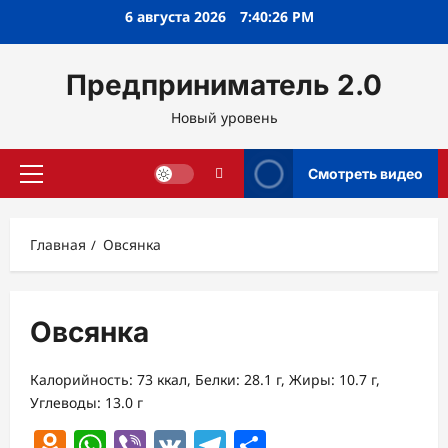
Перейти
6 августа 2026
7:40:26 PM
к
содержимому
Предприниматель 2.0
Новый уровень
Смотреть видео
Основное
меню
Главная
Овсянка
Овсянка
Калорийность: 73 ккал, Белки: 28.1 г, Жиры: 10.7 г,
Углеводы: 13.0 г
Odnoklassniki
WhatsApp
Viber
VK
Telegram
Отправить