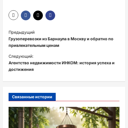
Н
Предыдущий
а
Грузоперевозки из Барнаула в Москву и обратно по
в
привлекательным ценам
и
Следующий:
Агентство недвижимости ИНКОМ: история успеха и
г
достижения
а
ц
и
Связанные истории
я
з
а
п