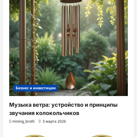
и
с
и
Бизнес и инвестиции
Музыка ветра: устройство и принципы
звучания колокольчиков
mining_broth
3 марта 2026