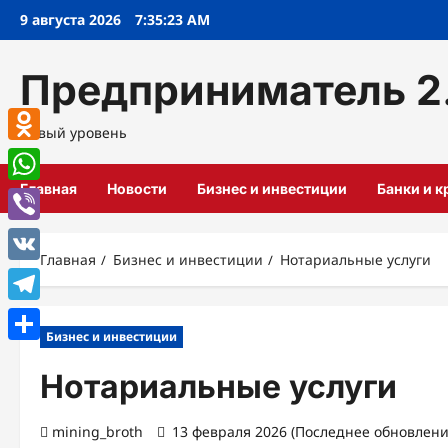
Перейти
9 августа 2026
7:35:25 AM
к
содержимому
Предприниматель 2
Новый уровень
Odnoklassniki
Главная
Новости
Бизнес и инвестиции
Банки и 
WhatsApp
Viber
Главная
Бизнес и инвестиции
Нотариальные услуги
VK
Telegram
Бизнес и инвестиции
Отправить
Нотариальные услуги
mining_broth
13 февраля 2026 (Последнее обновлени