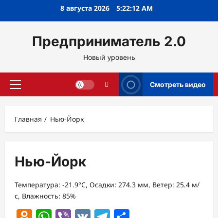
Перейти
8 августа 2026
5:22:12 AM
к
содержимому
Предприниматель 2.0
Новый уровень
Смотреть видео
Основное
меню
Главная
Нью-Йорк
Нью-Йорк
Температура: -21.9°C, Осадки: 274.3 мм, Ветер: 25.4 м/
с, Влажность: 85%
Odnoklassniki
WhatsApp
Viber
VK
Telegram
Отправить