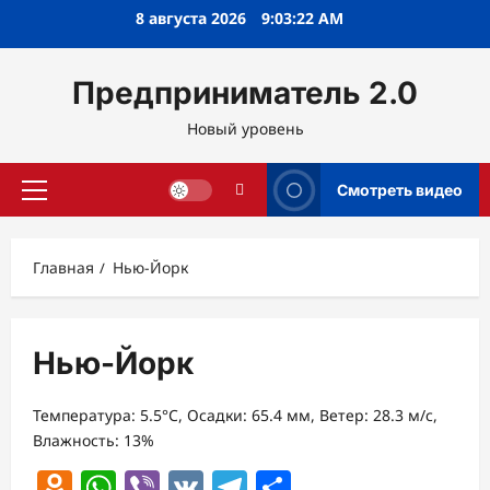
Перейти
8 августа 2026
9:03:23 AM
к
содержимому
Предприниматель 2.0
Новый уровень
Смотреть видео
Основное
меню
Главная
Нью-Йорк
Нью-Йорк
Температура: 5.5°C, Осадки: 65.4 мм, Ветер: 28.3 м/с,
Влажность: 13%
Odnoklassniki
WhatsApp
Viber
VK
Telegram
Отправить