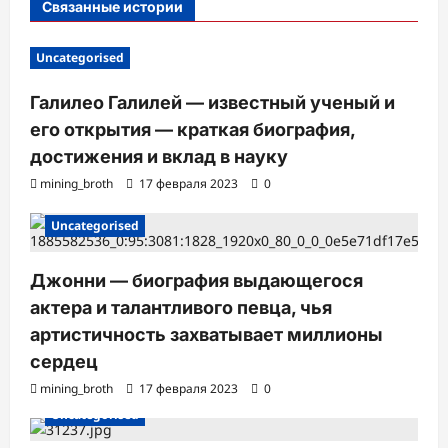
Связанные истории
и
Uncategorised
Галилео Галилей — известный ученый и
его открытия — краткая биография,
достижения и вклад в науку
mining_broth
17 февраля 2023
0
Uncategorised
Джонни — биография выдающегося
актера и талантливого певца, чья
артистичность захватывает миллионы
сердец
mining_broth
17 февраля 2023
0
Uncategorised