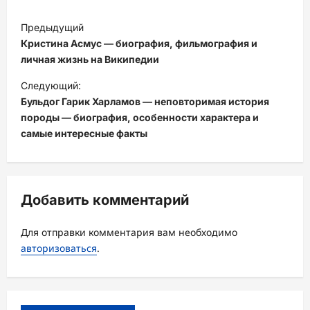
Н
Предыдущий
а
Кристина Асмус — биография, фильмография и
в
личная жизнь на Википедии
и
Следующий:
Бульдог Гарик Харламов — неповторимая история
г
породы — биография, особенности характера и
а
самые интересные факты
ц
и
я
Добавить комментарий
з
а
Для отправки комментария вам необходимо
авторизоваться
.
п
и
с