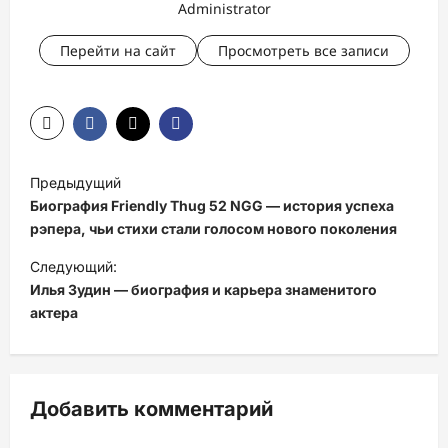
Administrator
Перейти на сайт
Просмотреть все записи
Н
Предыдущий
а
Биография Friendly Thug 52 NGG — история успеха
в
рэпера, чьи стихи стали голосом нового поколения
и
Следующий:
Илья Зудин — биография и карьера знаменитого
г
актера
а
ц
и
Добавить комментарий
я