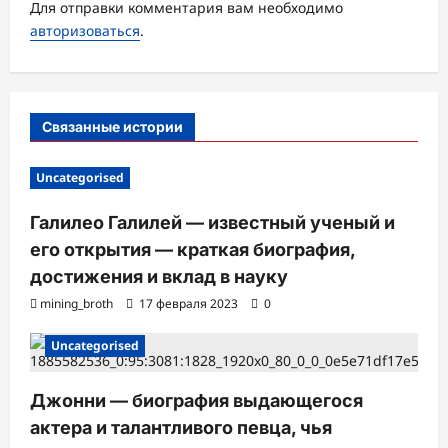
з
Для отправки комментария вам необходимо
а
авторизоваться
.
п
и
с
Связанные истории
и
Uncategorised
Галилео Галилей — известный ученый и
его открытия — краткая биография,
достижения и вклад в науку
mining_broth
17 февраля 2023
0
Uncategorised
Джонни — биография выдающегося
актера и талантливого певца, чья