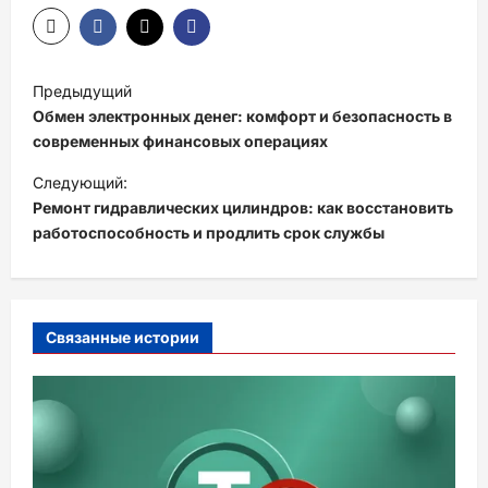
Н
Предыдущий
а
Обмен электронных денег: комфорт и безопасность в
в
современных финансовых операциях
и
Следующий:
Ремонт гидравлических цилиндров: как восстановить
г
работоспособность и продлить срок службы
а
ц
и
Связанные истории
я
з
а
п
и