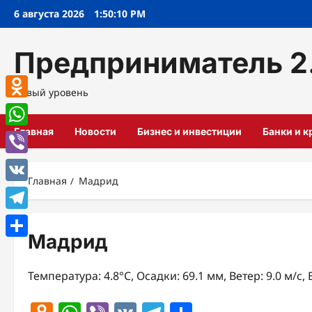
Перейти
6 августа 2026
1:50:11 PM
к
содержимому
Предприниматель 2
Новый уровень
Odnoklassniki
Главная
Новости
Бизнес и инвестиции
Банки и 
WhatsApp
Viber
Главная
Мадрид
VK
Telegram
Мадрид
Отправить
Температура: 4.8°C, Осадки: 69.1 мм, Ветер: 9.0 м/с,