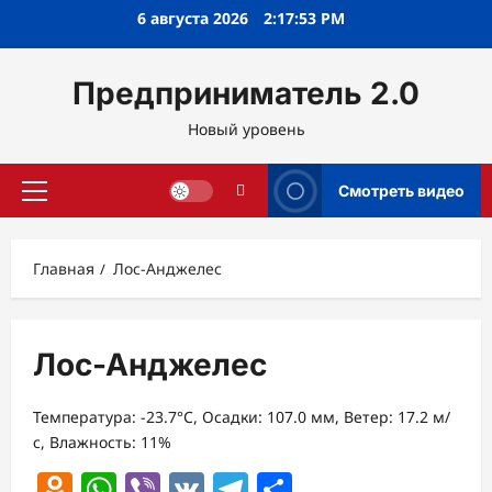
Перейти
6 августа 2026
2:17:54 PM
к
содержимому
Предприниматель 2.0
Новый уровень
Смотреть видео
Основное
меню
Главная
Лос-Анджелес
Лос-Анджелес
Температура: -23.7°C, Осадки: 107.0 мм, Ветер: 17.2 м/
с, Влажность: 11%
Odnoklassniki
WhatsApp
Viber
VK
Telegram
Отправить