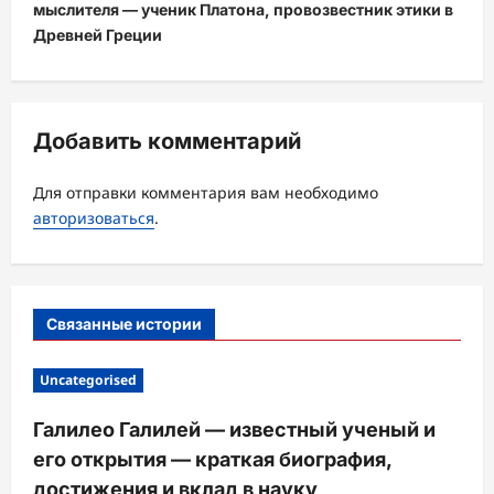
ц
мыслителя — ученик Платона, провозвестник этики в
Древней Греции
и
я
з
Добавить комментарий
а
п
Для отправки комментария вам необходимо
и
авторизоваться
.
с
и
Связанные истории
Uncategorised
Галилео Галилей — известный ученый и
его открытия — краткая биография,
достижения и вклад в науку