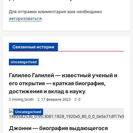
я
з
Для отправки комментария вам необходимо
а
авторизоваться
.
п
и
с
Связанные истории
и
Uncategorised
Галилео Галилей — известный ученый и
его открытия — краткая биография,
достижения и вклад в науку
mining_broth
17 февраля 2023
0
Uncategorised
Джонни — биография выдающегося