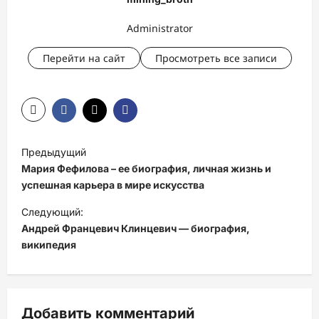
Administrator
Перейти на сайт
Просмотреть все записи
Н
Предыдущий
а
Мария Фефилова – ее биография, личная жизнь и
в
успешная карьера в мире искусства
и
Следующий:
Андрей Францевич Клинцевич — биография,
г
википедия
а
ц
и
Добавить комментарий