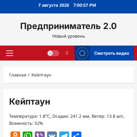
Перейти
7 августа 2026
7:00:57 PM
к
содержимому
Предприниматель 2.0
Новый уровень
Смотреть видео
Основное
меню
Главная
Кейптаун
Кейптаун
Температура: 1.8°C, Осадки: 241.2 мм, Ветер: 13.8 м/с,
Влажность: 52%
Odnoklassniki
WhatsApp
Viber
VK
Telegram
Отправить