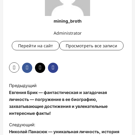
mining_broth
Administrator
Перейти на сайт
Просмотреть все записи
Н
Предыдущий
а
Евгения Брик — фантастическая и загадочная
в
личность — погружение в ее биографию,
захватывающие достижения и увлекательные
и
интересные факты!
г
Следующий:
а
Николай Панасюк — уникальная личность, история