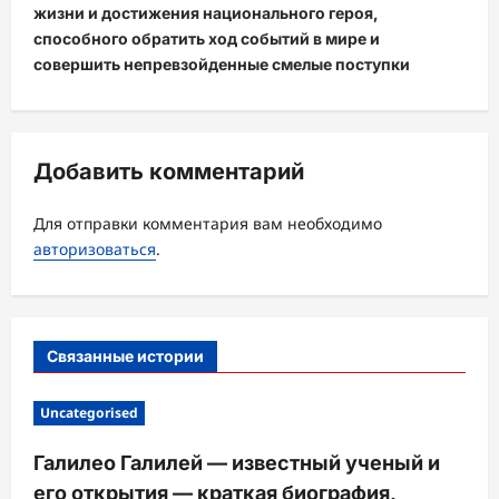
ц
жизни и достижения национального героя,
способного обратить ход событий в мире и
и
совершить непревзойденные смелые поступки
я
з
а
Добавить комментарий
п
и
Для отправки комментария вам необходимо
с
авторизоваться
.
и
Связанные истории
Uncategorised
Галилео Галилей — известный ученый и
его открытия — краткая биография,