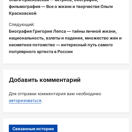
в
фильмография — Все о жизни и творчестве Ольги
Красковской
и
Следующий:
г
Биография Григория Лепса — тайны личной жизни,
а
национальность, взлеты и падения, множество жен и
ц
несметное потомство — интересный путь самого
популярного артиста в России
и
я
з
Добавить комментарий
а
п
Для отправки комментария вам необходимо
и
авторизоваться
.
с
и
Связанные истории