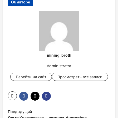
Об авторе
mining_broth
Administrator
Перейти на сайт
Просмотреть все записи
Н
Предыдущий
а
Ольга Красковская — актриса, биография,