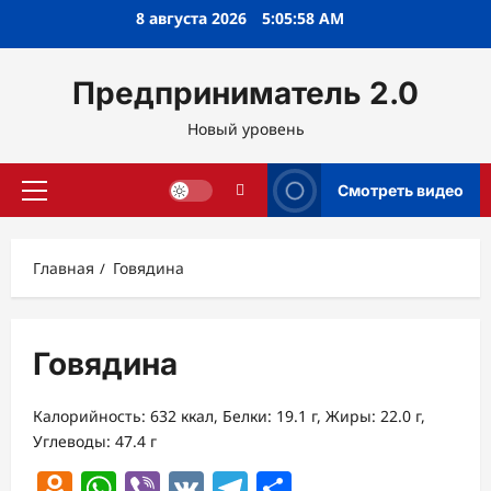
Перейти
8 августа 2026
5:05:59 AM
к
содержимому
Предприниматель 2.0
Новый уровень
Смотреть видео
Основное
меню
Главная
Говядина
Говядина
Калорийность: 632 ккал, Белки: 19.1 г, Жиры: 22.0 г,
Углеводы: 47.4 г
Odnoklassniki
WhatsApp
Viber
VK
Telegram
Отправить