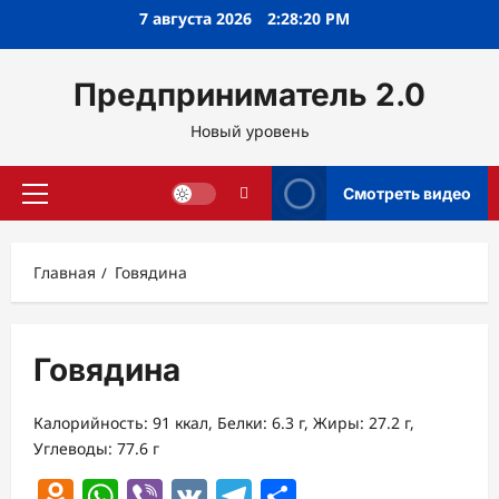
Перейти
7 августа 2026
2:28:21 PM
к
содержимому
Предприниматель 2.0
Новый уровень
Смотреть видео
Основное
меню
Главная
Говядина
Говядина
Калорийность: 91 ккал, Белки: 6.3 г, Жиры: 27.2 г,
Углеводы: 77.6 г
Odnoklassniki
WhatsApp
Viber
VK
Telegram
Отправить