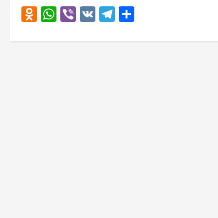
Odnoklassniki
WhatsApp
Viber
VK
Telegram
Отправить