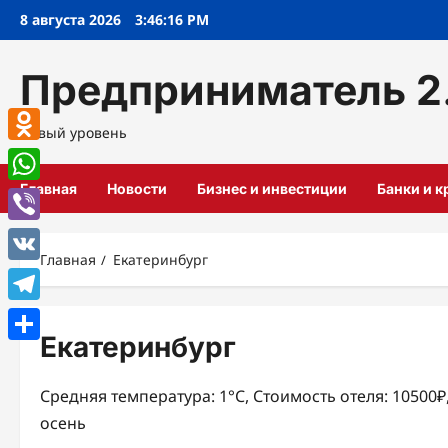
Перейти
8 августа 2026
3:46:17 PM
к
содержимому
Предприниматель 2
Новый уровень
Odnoklassniki
Главная
Новости
Бизнес и инвестиции
Банки и 
WhatsApp
Viber
Главная
Екатеринбург
VK
Telegram
Екатеринбург
Отправить
Средняя температура: 1°C, Стоимость отеля: 10500
осень