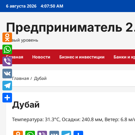
Перейти
6 августа 2026
4:07:51 AM
к
содержимому
Предприниматель 2
Новый уровень
Odnoklassniki
Главная
Новости
Бизнес и инвестиции
Банки и 
WhatsApp
Viber
Главная
Дубай
VK
Telegram
Дубай
Отправить
Температура: 31.3°C, Осадки: 240.8 мм, Ветер: 6.8 м