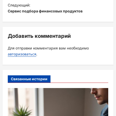
и
Следующий:
Сервис подбора финансовых продуктов
г
а
ц
Добавить комментарий
и
я
Для отправки комментария вам необходимо
з
авторизоваться
.
а
п
и
Связанные истории
с
и