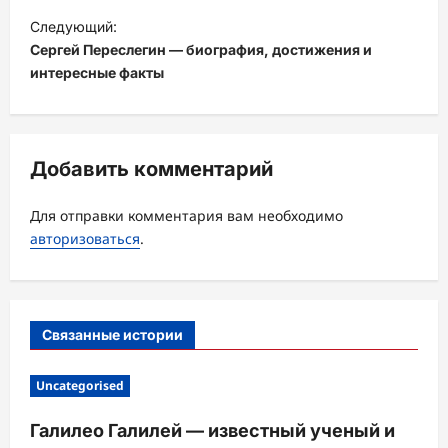
и
Следующий:
Сергей Переслегин — биография, достижения и
г
интересные факты
а
ц
и
Добавить комментарий
я
з
Для отправки комментария вам необходимо
а
авторизоваться
.
п
и
с
Связанные истории
и
Uncategorised
Галилео Галилей — известный ученый и