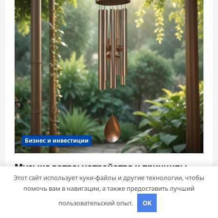
Бизнес и инвестиции
Музыка ветра: устройство и принципы
Этот сайт использует куки-файлы и другие технологии, чтобы
звучания колокольчиков
помочь вам в навигации, а также предоставить лучший
mining_broth
3 марта 2026
пользовательский опыт.
OK