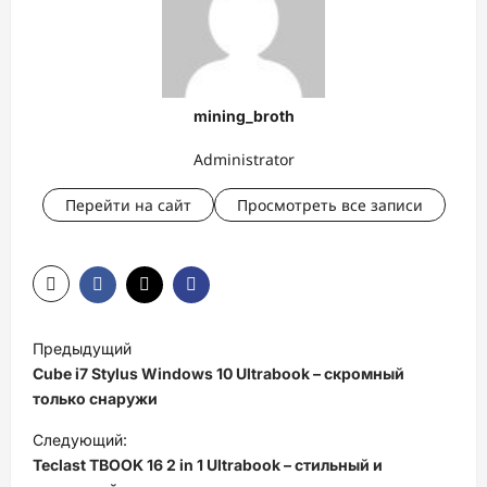
mining_broth
Administrator
Перейти на сайт
Просмотреть все записи
Н
Предыдущий
а
Cube i7 Stylus Windows 10 Ultrabook – скромный
в
только снаружи
и
Следующий:
Teclast TBOOK 16 2 in 1 Ultrabook – стильный и
г