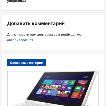
уверенный
а
ц
и
Добавить комментарий
я
з
Для отправки комментария вам необходимо
а
авторизоваться
.
п
и
с
Связанные истории
и