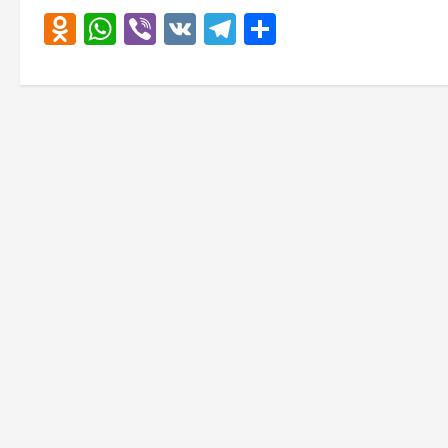
Odnoklassniki
WhatsApp
Viber
VK
Telegram
Отправить