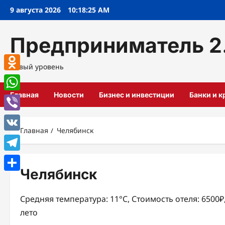
Перейти
9 августа 2026
10:18:25 AM
к
содержимому
Предприниматель 2
Новый уровень
Odnoklassniki
Главная
Новости
Бизнес и инвестиции
Банки и 
WhatsApp
Viber
Главная
Челябинск
VK
Telegram
Челябинск
Отправить
Средняя температура: 11°C, Стоимость отеля: 6500
лето