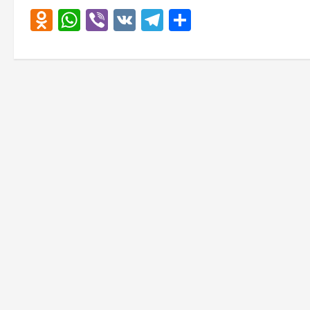
Odnoklassniki
WhatsApp
Viber
VK
Telegram
Отправить