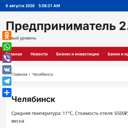
Перейти
6 августа 2026
5:58:21 AM
к
содержимому
Предприниматель 2
Новый уровень
Odnoklassniki
Главная
Новости
Бизнес и инвестиции
Банки и 
WhatsApp
Viber
Главная
Челябинск
VK
Telegram
Челябинск
Отправить
Средняя температура: 11°C, Стоимость отеля: 6500
весна