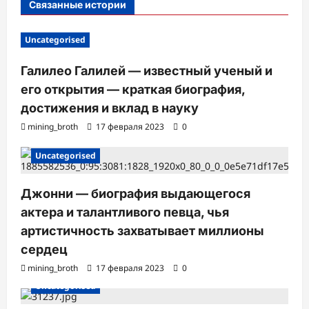
Связанные истории
и
Uncategorised
Галилео Галилей — известный ученый и
его открытия — краткая биография,
достижения и вклад в науку
mining_broth
17 февраля 2023
0
Uncategorised
Джонни — биография выдающегося
актера и талантливого певца, чья
артистичность захватывает миллионы
сердец
mining_broth
17 февраля 2023
0
Uncategorised