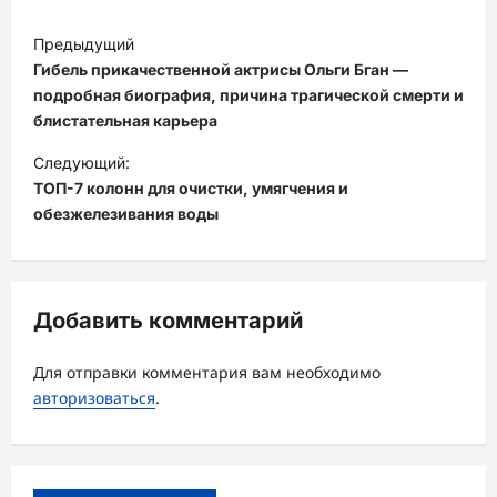
Н
Предыдущий
а
Гибель прикачественной актрисы Ольги Бган —
в
подробная биография, причина трагической смерти и
блистательная карьера
и
Следующий:
г
ТОП-7 колонн для очистки, умягчения и
а
обезжелезивания воды
ц
и
я
Добавить комментарий
з
а
Для отправки комментария вам необходимо
авторизоваться
.
п
и
с