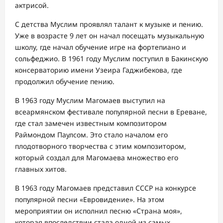
актрисой.
С детства Муслим проявлял талант к музыке и пению.
Уже в возрасте 9 лет он начал посещать музыкальную
школу, где начал обучение игре на фортепиано и
сольфеджио. В 1961 году Муслим поступил в Бакинскую
консерваторию имени Узеира Гаджибекова, где
продолжил обучение пению.
В 1963 году Муслим Магомаев выступил на
всеармянском фестивале популярной песни в Ереване,
где стал замечен известным композитором
Раймондом Паулсом. Это стало началом его
плодотворного творчества с этим композитором,
который создал для Магомаева множество его
главных хитов.
В 1963 году Магомаев представил СССР на конкурсе
популярной песни «Евровидение». На этом
мероприятии он исполнил песню «Страна моя»,
которая впоследствии стала одной из самых