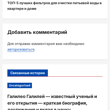
ТОП-5 лучших фильтров для очистки питьевой воды в
а
квартире и доме
ц
и
я
Добавить комментарий
з
а
Для отправки комментария вам необходимо
авторизоваться
.
п
и
с
Связанные истории
и
Uncategorised
Галилео Галилей — известный ученый и
его открытия — краткая биография,
достижения и вклад в науку