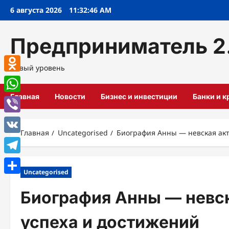
Перейти
6 августа 2026
11:32:47 AM
к
содержимому
Предприниматель 2
Новый уровень
Odnoklassniki
Главная
Новости
Бизнес и инвестиции
Банки и 
WhatsApp
Viber
Главная
Uncategorised
Биография Анны — невская акт
VK
Telegram
Uncategorised
Отправить
Биография Анны — невск
успеха и достижений