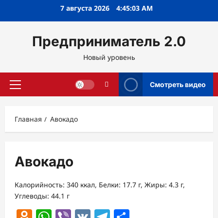
Перейти
7 августа 2026
4:45:03 AM
к
содержимому
Предприниматель 2.0
Новый уровень
Смотреть видео
Основное
меню
Главная
Авокадо
Авокадо
Калорийность: 340 ккал, Белки: 17.7 г, Жиры: 4.3 г,
Углеводы: 44.1 г
Odnoklassniki
WhatsApp
Viber
VK
Telegram
Отправить