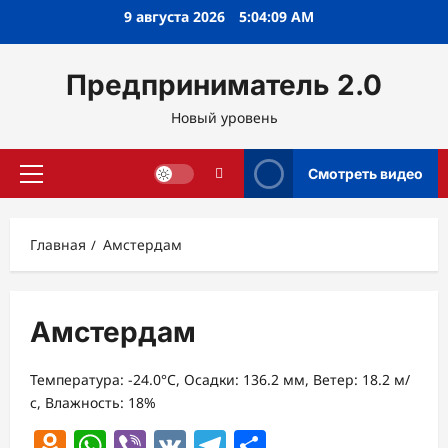
Перейти
9 августа 2026
5:04:10 AM
к
содержимому
Предприниматель 2.0
Новый уровень
Смотреть видео
Основное
меню
Главная
Амстердам
Амстердам
Температура: -24.0°C, Осадки: 136.2 мм, Ветер: 18.2 м/
с, Влажность: 18%
Odnoklassniki
WhatsApp
Viber
VK
Telegram
Отправить