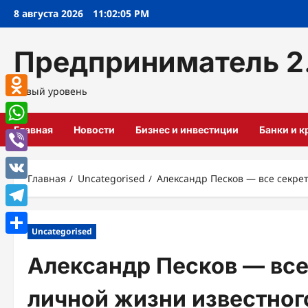
Перейти
8 августа 2026
11:02:06 PM
к
содержимому
Предприниматель 2
Новый уровень
Odnoklassniki
Главная
Новости
Бизнес и инвестиции
Банки и 
WhatsApp
Viber
Главная
Uncategorised
Александр Песков — все секре
VK
Telegram
Uncategorised
Отправить
Александр Песков — все
личной жизни известног