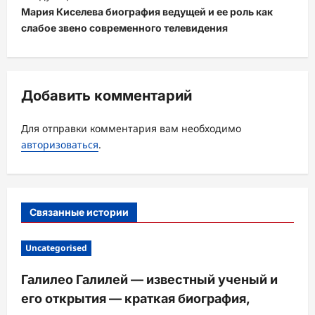
Мария Киселева биография ведущей и ее роль как
г
слабое звено современного телевидения
а
ц
и
Добавить комментарий
я
з
Для отправки комментария вам необходимо
а
авторизоваться
.
п
и
с
Связанные истории
и
Uncategorised
Галилео Галилей — известный ученый и
его открытия — краткая биография,