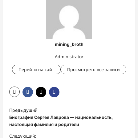
mining_broth
Administrator
Перейти на сайт
Просмотреть все записи
Н
Предыдущий
а
Биография Сергея Лаврова — национальность,
в
настоящая фамилия и родители
и
Следующий: